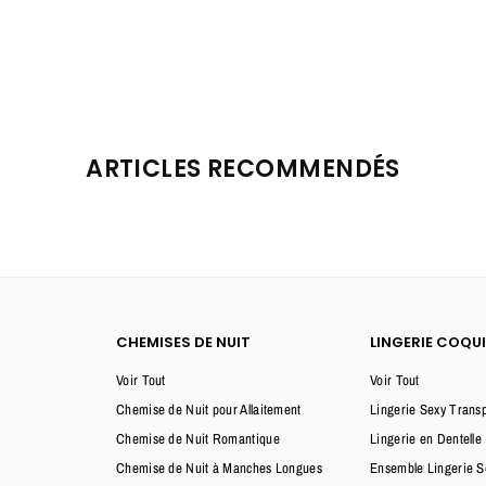
ARTICLES RECOMMENDÉS
CHEMISES DE NUIT
LINGERIE COQU
Voir Tout
Voir Tout
Chemise de Nuit pour Allaitement
Lingerie Sexy Trans
Chemise de Nuit Romantique
Lingerie en Dentelle
Chemise de Nuit à Manches Longues
Ensemble Lingerie S