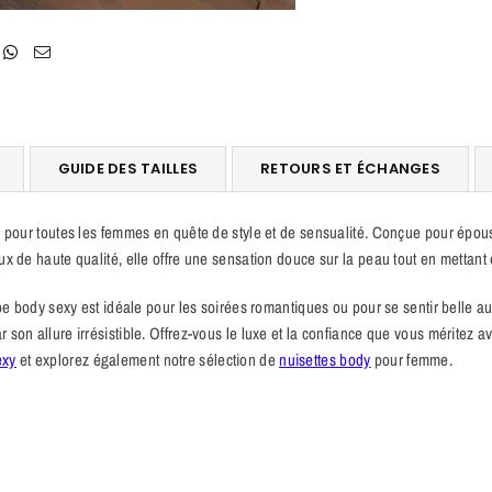
GUIDE DES TAILLES
RETOURS ET ÉCHANGES
 pour toutes les femmes en quête de style et de sensualité. Conçue pour épouse
 de haute qualité, elle offre une sensation douce sur la peau tout en mettant e
obe body sexy est idéale pour les soirées romantiques ou pour se sentir belle 
ar son allure irrésistible. Offrez-vous le luxe et la confiance que vous méritez
exy
et explorez également notre sélection
de
nuisettes body
pour femme.