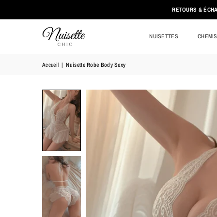
RETOURS & ÉCHA
NUISETTES
CHEMIS
Accueil
|
Nuisette Robe Body Sexy