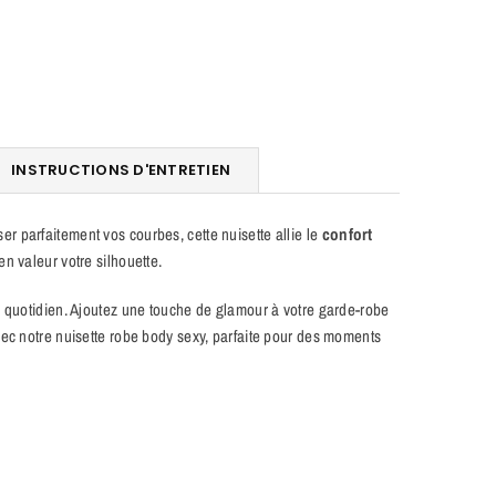
INSTRUCTIONS D'ENTRETIEN
r parfaitement vos courbes, cette nuisette allie le
confort
n valeur votre silhouette.
au quotidien. Ajoutez une touche de glamour à votre garde-robe
 avec notre nuisette robe body sexy, parfaite pour des moments